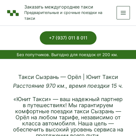
Перейти
Заказать междугороднее такси
к
Предварительные и срочные поездки на
содержимому
такси
+7 (937) 011 8 011
Без попутчиков. Выгодно для поездок от 200 км.
Такси Сызрань — Орёл | Юнит Такси
Расстояние 970 км., время поездки 15 ч.
«Юнит Такси» — ваш надежный партнер
в путешествиях! Мы гарантируем
комфортные поездки такси Сызрань —
Орёл на любом тарифе, независимо от
класса автомобиля. Наша цель —
обеспечить высокий уровень сервиса на
протяжении всего пути.