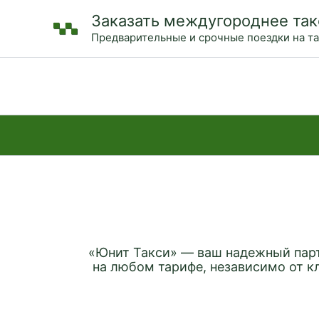
Перейти
Заказать междугороднее так
к
Предварительные и срочные поездки на т
содержимому
«Юнит Такси» — ваш надежный парт
на любом тарифе, независимо от к