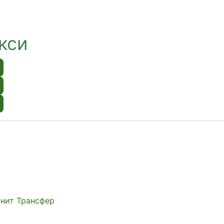
кси
Юнит Трансфер