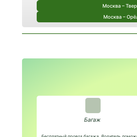
Москва – Тве
Москва – Орё
Багаж
Бесплатный провоз багажа. Водитель помож