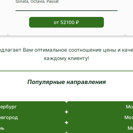
Sonata, Octavia, Passat
от 52100 ₽
редлагает Вам оптимальное соотношение цены и каче
каждому клиенту!
Популярные направления
тербург
Мо
овгород
Мос
нь
Мо