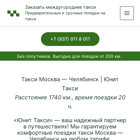
Перейти
Заказать междугороднее такси
к
Предварительные и срочные поездки на
содержимому
такси
+7 (937) 011 8 011
Без попутчиков. Выгодно для поездок от 200 км.
Такси Москва — Челябинск | Юнит
Такси
Расстояние 1740 км., время поездки 20
ч.
«Юнит Такси» — ваш надежный партнер
в путешествиях! Мы гарантируем
комфортные поездки такси Москва —
Челябинск на любом тарифе,