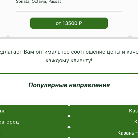
Sonata, Octavia, Passat
от 13500 ₽
редлагает Вам оптимальное соотношение цены и каче
каждому клиенту!
Популярные направления
ва
Каз
овгород
К
а
Казань 