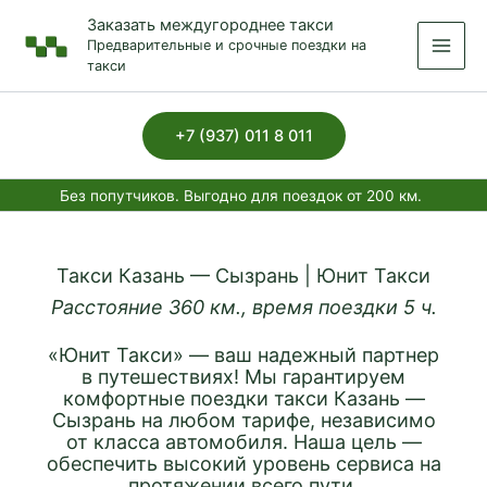
Перейти
Заказать междугороднее такси
к
Предварительные и срочные поездки на
содержимому
такси
+7 (937) 011 8 011
Без попутчиков. Выгодно для поездок от 200 км.
Такси Казань — Сызрань | Юнит Такси
Расстояние 360 км., время поездки 5 ч.
«Юнит Такси» — ваш надежный партнер
в путешествиях! Мы гарантируем
комфортные поездки такси Казань —
Сызрань на любом тарифе, независимо
от класса автомобиля. Наша цель —
обеспечить высокий уровень сервиса на
протяжении всего пути.