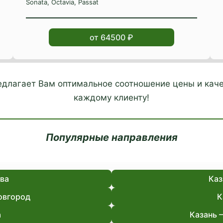
Sonata, Octavia, Passat
от 64500 ₽
редлагает Вам оптимальное соотношение цены и каче
каждому клиенту!
Популярные направления
ва
Каз
овгород
К
а
Казань 