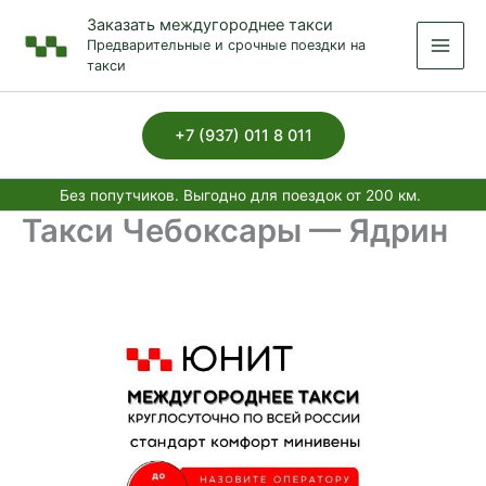
Перейти
Заказать междугороднее такси
к
Предварительные и срочные поездки на
содержимому
такси
+7 (937) 011 8 011
Без попутчиков. Выгодно для поездок от 200 км.
Такси Чебоксары — Ядрин