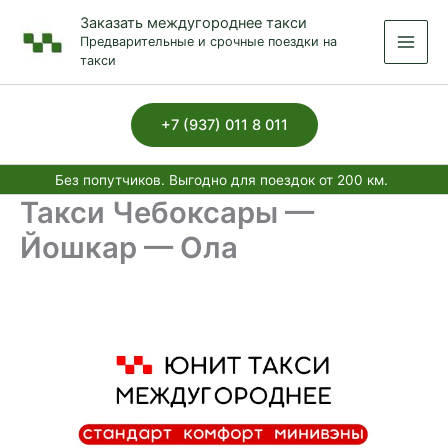
Перейти
Заказать междугороднее такси
к
Предварительные и срочные поездки на
содержимому
такси
+7 (937) 011 8 011
Без попутчиков. Выгодно для поездок от 200 км.
Такси Чебоксары —
Йошкар — Ола