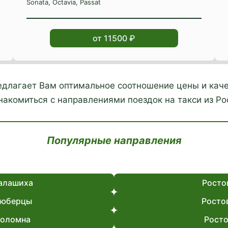
Sonata, Octavia, Passat
от 11500 ₽
редлагает Вам оптимальное соотношение цены и каче
акомиться с направлениями поездок на такси из Ро
Популярные направления
алашиха
Росто
Люберцы
Росто
Коломна
Росто