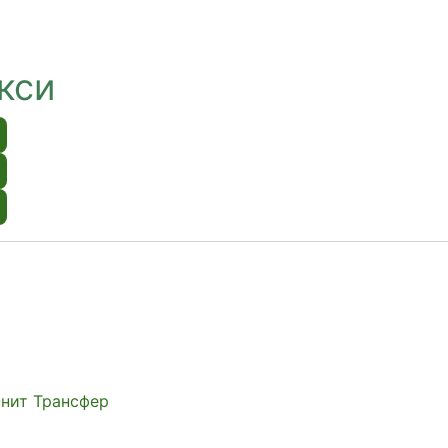
кси
Юнит Трансфер