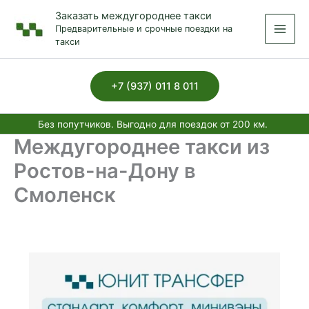
Перейти
Заказать междугороднее такси
к
Предварительные и срочные поездки на
содержимому
такси
+7 (937) 011 8 011
Без попутчиков. Выгодно для поездок от 200 км.
Междугороднее такси из
Ростов-на-Дону в
Смоленск