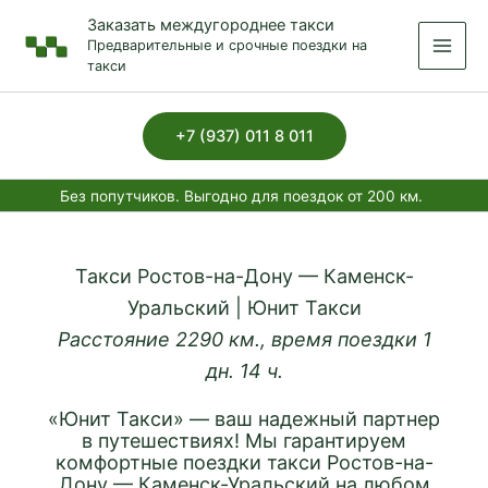
Перейти
Заказать междугороднее такси
к
Предварительные и срочные поездки на
содержимому
такси
+7 (937) 011 8 011
Без попутчиков. Выгодно для поездок от 200 км.
Такси Ростов-на-Дону — Каменск-
Уральский | Юнит Такси
Расстояние 2290 км., время поездки 1
дн. 14 ч.
«Юнит Такси» — ваш надежный партнер
в путешествиях! Мы гарантируем
комфортные поездки такси Ростов-на-
Дону — Каменск-Уральский на любом