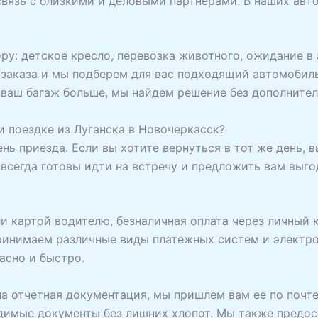
связь с близкими и деловыми партнерами. В наших авт
ру: детское кресло, перевозка животного, ожидание в 
 заказа и мы подберем для вас подходящий автомобил
 ваш багаж больше, мы найдем решение без дополнител
 поездке из Луганска в Новочеркасск?
день приезда. Если вы хотите вернуться в тот же день,
 всегда готовы идти на встречу и предложить вам выг
и картой водителю, безналичная оплата через личный к
принимаем различные виды платежных систем и электр
асно и быстро.
жна отчетная документация, мы пришлем вам ее по почт
одимые документы без лишних хлопот. Мы также предо